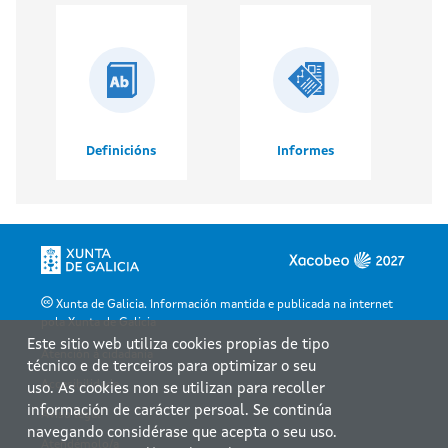
Definicións
Informes
Xunta de Galicia. Información mantida e publicada na internet
pola Xunta de Galicia
Este sitio web utiliza cookies propias de tipo
Atención á cidadanía
técnico e de terceiros para optimizar o seu
Accesibilidade
uso. As cookies non se utilizan para recoller
información de carácter persoal. Se continúa
Aviso legal
navegando considérase que acepta o seu uso.
Atendémolo/a