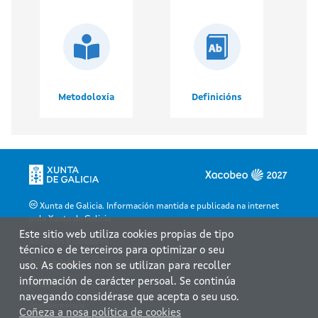
Metodoloxía
Definicións
Xunta de Galicia. Información mantida e publicada na internet
pola Xunta de Galicia
Este sitio web utiliza cookies propias de tipo
Atención á cidadanía
técnico e de terceiros para optimizar o seu
Accesibilidade
uso. As cookies non se utilizan para recoller
información de carácter persoal. Se continúa
Aviso legal
navegando considérase que acepta o seu uso.
Atendémolo/a
Coñeza a nosa política de cookies