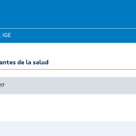
l IGE
ntes de la salud
17