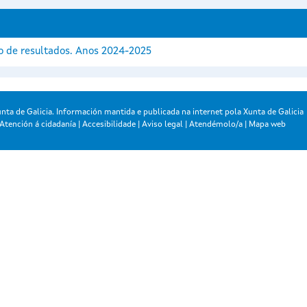
 de resultados. Anos 2024-2025
nta de Galicia. Información mantida e publicada na internet pola Xunta de Galicia
Atención á cidadanía
|
Accesibilidade
|
Aviso legal
|
Atendémolo/a
|
Mapa web