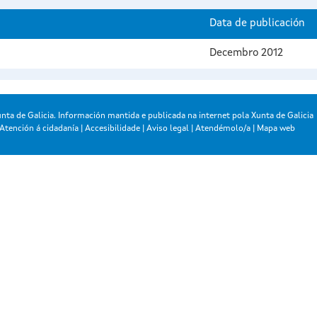
Data de publicación
Decembro 2012
nta de Galicia. Información mantida e publicada na internet pola Xunta de Galicia
Atención á cidadanía
|
Accesibilidade
|
Aviso legal
|
Atendémolo/a
|
Mapa web