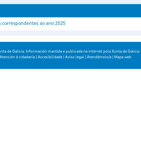
s correspondentes ao ano 2025
nta de Galicia. Información mantida e publicada na internet pola Xunta de Galicia
Atención á cidadanía
|
Accesibilidade
|
Aviso legal
|
Atendémolo/a
|
Mapa web