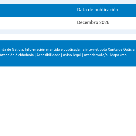
Data de publicación
Decembro 2026
nta de Galicia. Información mantida e publicada na internet pola Xunta de Galicia
Atención á cidadanía
|
Accesibilidade
|
Aviso legal
|
Atendémolo/a
|
Mapa web