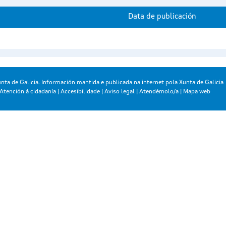
Data de publicación
nta de Galicia. Información mantida e publicada na internet pola Xunta de Galicia
Atención á cidadanía
|
Accesibilidade
|
Aviso legal
|
Atendémolo/a
|
Mapa web