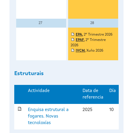
27
28
EPA.
2º Trimestre 2026
EPAF.
2º Trimestre
2026
IVCM.
Xuño 2026
Estruturais
Actividade
Data de
Día
referencia
Enquisa estrutural a
2025
10
fogares. Novas
tecnoloxías