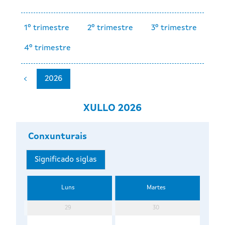
1º trimestre
2º trimestre
3º trimestre
4º trimestre
2026
XULLO 2026
Conxunturais
Significado siglas
Luns
Martes
29
30