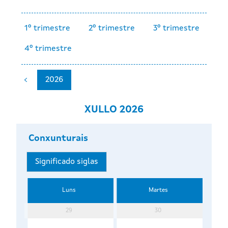
1º trimestre
2º trimestre
3º trimestre
4º trimestre
2026
XULLO 2026
Conxunturais
Significado siglas
Luns
Martes
29
30