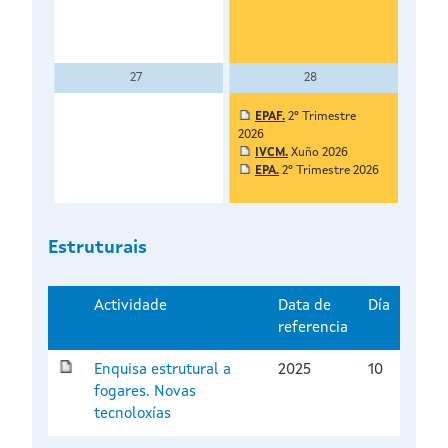
27
28
EPAF.
2º Trimestre
2026
IVCM.
Xuño 2026
EPA.
2º Trimestre 2026
Estruturais
Actividade
Data de
Día
referencia
Enquisa estrutural a
2025
10
fogares. Novas
tecnoloxías