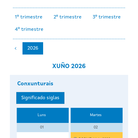
1º trimestre
2º trimestre
3º trimestre
4º trimestre
2026
XUÑO 2026
Conxunturais
Significado siglas
Luns
Martes
01
02