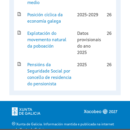
medio
Posición cíclica da
2025-2029
26
economía galega
Explotación do
Datos
26
movemento natural
provisionais
da poboación
do ano
2025
Pensións da
2025
26
Seguridade Social por
concello de residencia
do pensionista
Xunta de Galicia. Información mantida e publicada na internet
pola Xunta de Galicia