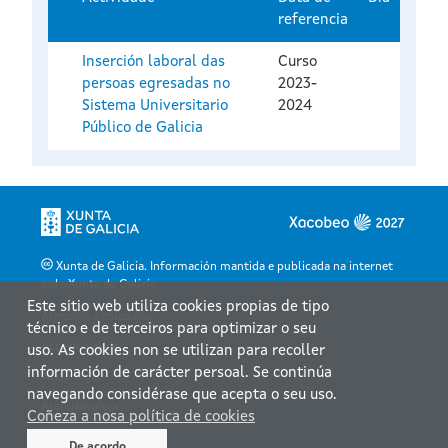
referencia
Inserción laboral das
Curso
persoas egresadas no
2023-
Sistema Universitario
2024
Público de Galicia
Xunta de Galicia. Información mantida e publicada na internet
pola Xunta de Galicia
Este sitio web utiliza cookies propias de tipo
Atención á cidadanía
técnico e de terceiros para optimizar o seu
Accesibilidade
uso. As cookies non se utilizan para recoller
información de carácter persoal. Se continúa
Aviso legal
navegando considérase que acepta o seu uso.
Atendémolo/a
Coñeza a nosa política de cookies
Mapa web
De acordo