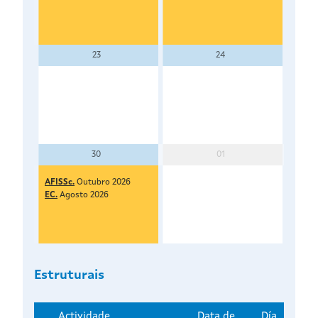
23
24
30
01
AFISSc.
Outubro 2026
EC.
Agosto 2026
Estruturais
Actividade
Data de
Día