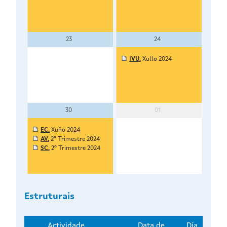
23
24
IVU.
Xullo 2024
IPR
30
01
EC.
Xuño 2024
AV.
2º Trimestre 2024
SC.
2º Trimestre 2024
Estruturais
Actividade
Data de
Día