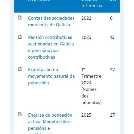
referencia
Contas das sociedades
2022
6
mercantís de Galicia
Pensión contributivas
2023
13
xestionadas en Galicia
e pensións non
contributivas
Explotación do
1º
27
movemento natural da
Trimestre
poboación
2024
(Nomes
dos
neonatos)
Enquisa de poboación
2023
27
activa. Módulo sobre
pensións e