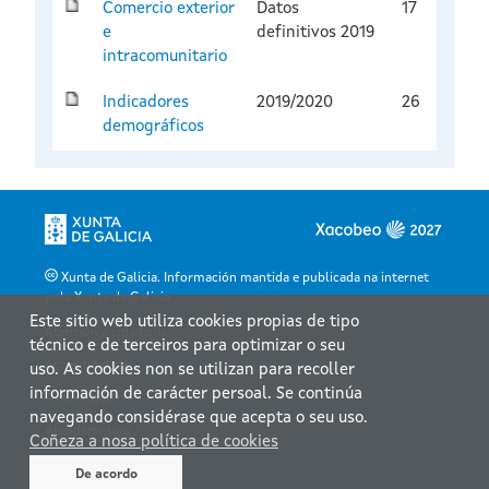
Comercio exterior
Datos
17
e
definitivos 2019
intracomunitario
Indicadores
2019/2020
26
demográficos
Xunta de Galicia. Información mantida e publicada na internet
pola Xunta de Galicia
Este sitio web utiliza cookies propias de tipo
Atención á cidadanía
técnico e de terceiros para optimizar o seu
Accesibilidade
uso. As cookies non se utilizan para recoller
información de carácter persoal. Se continúa
Aviso legal
navegando considérase que acepta o seu uso.
Atendémolo/a
Coñeza a nosa política de cookies
Mapa web
De acordo