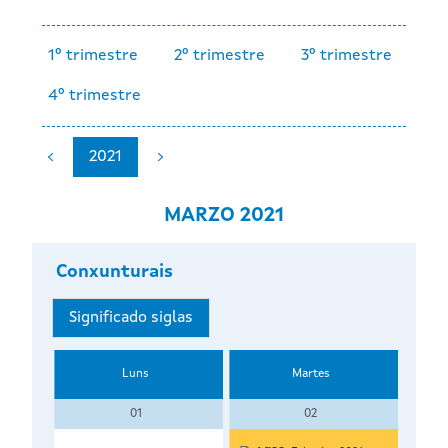
1º trimestre
2º trimestre
3º trimestre
4º trimestre
2021
MARZO 2021
Conxunturais
Significado siglas
Luns
Martes
01
02