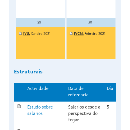
29
30
IVU.
Xaneiro 2021
IVCM.
Febreiro 2021
AV.
SC.
EC.
Estruturais
Actividade
Data de
Día
referencia
Estudo sobre
Salarios desde a
5
salarios
perspectiva do
fogar