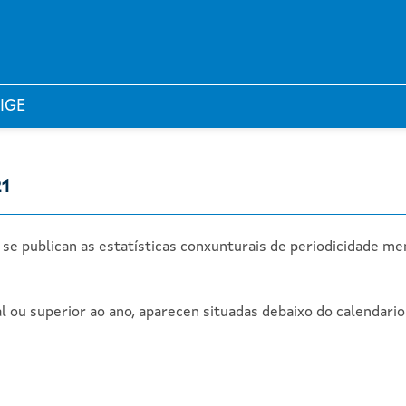
 IGE
21
 se publican as estatísticas conxunturais de periodicidade me
al ou superior ao ano, aparecen situadas debaixo do calendari