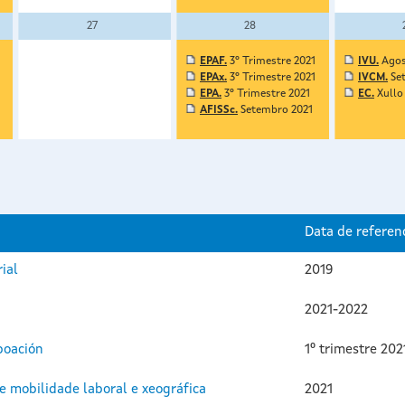
27
28
EPAF.
3º Trimestre 2021
IVU.
Agos
EPAx.
3º Trimestre 2021
IVCM.
Se
EPA.
3º Trimestre 2021
EC.
Xullo
AFISSc.
Setembro 2021
Data de referen
ial
2019
2021-2022
boación
1º trimestre 20
de mobilidade laboral e xeográfica
2021