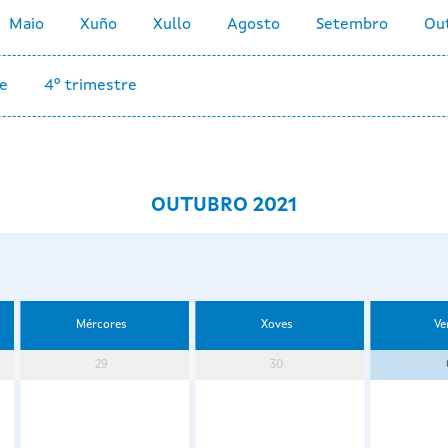
Maio
Xuño
Xullo
Agosto
Setembro
Ou
re
4º trimestre
OUTUBRO 2021
Mércores
Xoves
Ve
29
30