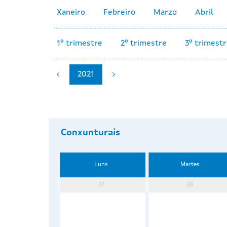
Xaneiro
Febreiro
Marzo
Abril
1º trimestre
2º trimestre
3º trimest
2021
Conxunturais
Luns
Martes
27
28