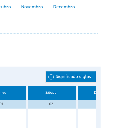
tubro
Novembro
Decembro
Significado siglas
nres
Sábado
Domingo
01
02
03