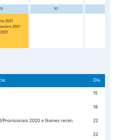
29
30
31
to 2021
tembro 2021
 2021
cia
Día
15
18
21/Provisionais 2020 e Nomes recén
22
22