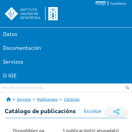
Galego
Castellano
Datos
Documentación
Servizos
O IGE
Servizos
Publicacións
Catálogo
Catálogo de publicacións
Escoitar
Dispoñibles na
1 publicación(s) atopada(s)