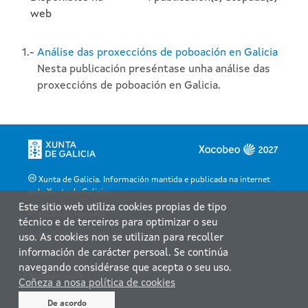
web
1.-
Análise das proxeccións de poboación en Galicia
Nesta publicación preséntase unha análise das
proxeccións de poboación en Galicia.
Xunta de Galicia. Información mantida e publicada na internet
pola Xunta de Galicia
Este sitio web utiliza cookies propias de tipo
Atención á cidadanía
técnico e de terceiros para optimizar o seu
Accesibilidade
uso. As cookies non se utilizan para recoller
información de carácter persoal. Se continúa
Aviso legal
navegando considérase que acepta o seu uso.
Atendémolo/a
Coñeza a nosa política de cookies
Mapa web
De acordo