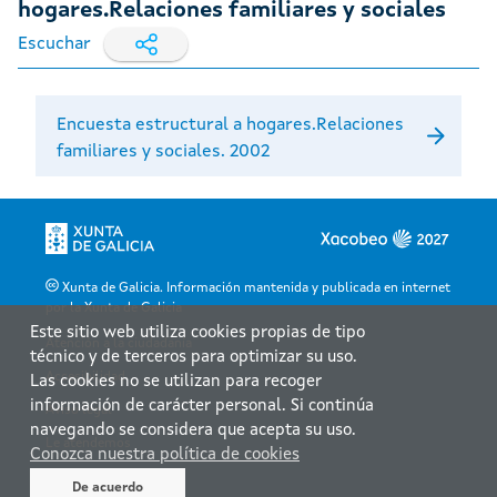
hogares.Relaciones familiares y sociales
Escuchar
Encuesta estructural a hogares.Relaciones
familiares y sociales. 2002
Xunta de Galicia. Información mantenida y publicada en internet
por la Xunta de Galicia
Este sitio web utiliza cookies propias de tipo
Atención a la ciudadanía
técnico y de terceros para optimizar su uso.
Accesibilidad
Las cookies no se utilizan para recoger
información de carácter personal. Si continúa
Aviso legal
navegando se considera que acepta su uso.
Le atendemos
Conozca nuestra política de cookies
Mapa web
De acuerdo