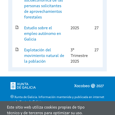
socioeconómica de las
personas solicitantes
de aprovechamientos
forestales
Estudio sobre el
2025
27
empleo autónomo en
Galicia
Explotación del
3º
27
movimiento natural de
Trimestre
la población
2025
Xunta de Galicia. Información mantenida y publicada en internet
por la Xunta de Galicia
Este sitio web utiliza cookies propias de tipo
Atención a la ciudadanía
técnico y de terceros para optimizar su uso.