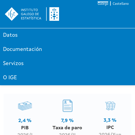
Galego
Castellano
Datos
Documentación
Servizos
O IGE
3,3 %
2,4 %
7,9 %
IPC
PIB
Taxa de paro