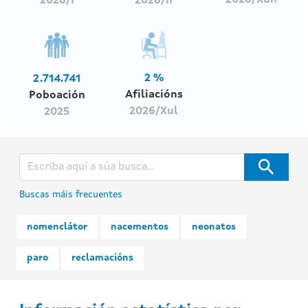
2026/Xun
2026/I
2026/II
2 %
2.714.741
Afiliacións
Poboación
2026/Xul
2025
Buscas máis frecuentes
nomenclátor
nacementos
neonatos
paro
reclamacións