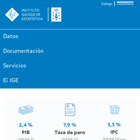
Galego
Castellano
Datos
Documentación
Servicios
El IGE
3,3 %
2,4 %
7,9 %
IPC
PIB
Tasa de paro