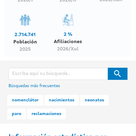
2026/Xun
2026/I
2026/II
2 %
2.714.741
Afiliaciones
Población
2026/Xul
2025
Búsquedas más frecuentes
nomenclátor
nacimientos
neonatos
paro
reclamaciones