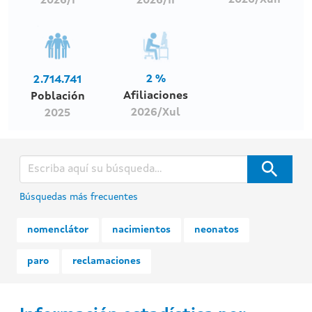
2026/Xun
2026/I
2026/II
2 %
2.714.741
Afiliaciones
Población
2026/Xul
2025
Búsquedas más frecuentes
nomenclátor
nacimientos
neonatos
paro
reclamaciones