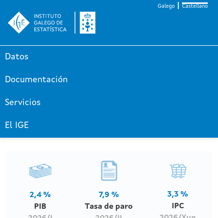
Galego
Castellano
Datos
Documentación
Servicios
El IGE
3,3 %
2,4 %
7,9 %
IPC
PIB
Tasa de paro