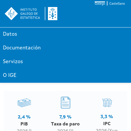
Galego
Castellano
Datos
Documentación
Servizos
O IGE
3,3 %
2,4 %
7,9 %
IPC
PIB
Taxa de paro