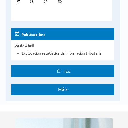
27
28
29
30
Publicacións
24 de Abril
Explotación estatística da información tributaria
.ics
Máis