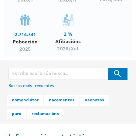
2026/Xun
2026/I
2026/II
2 %
2.714.741
Afiliacións
Poboación
2026/Xul
2025
Buscas máis frecuentes
nomenclátor
nacementos
neonatos
paro
reclamacións