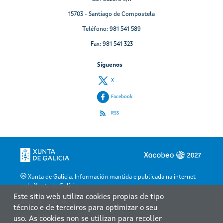
15703 - Santiago de Compostela
Teléfono: 981 541 589
Fax: 981 541 323
Síguenos
X
Facebook
RSS
Xunta de Galicia. Información mantida e publicada na internet
pola Xunta de Galicia
Este sitio web utiliza cookies propias de tipo
Atención á cidadanía
técnico e de terceiros para optimizar o seu
Accesibilidade
uso. As cookies non se utilizan para recoller