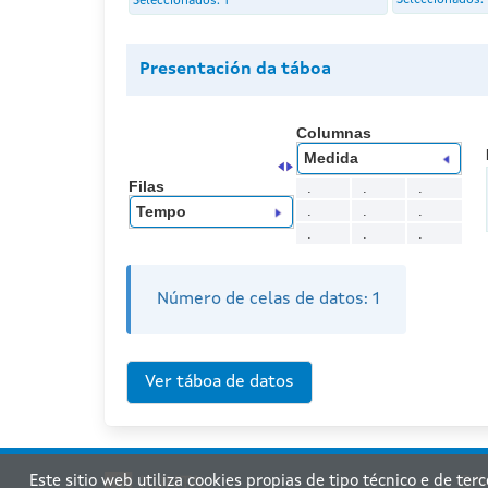
Seleccionados:
Seleccionados:
1
Presentación da táboa
Columnas
Medida
Filas
.
.
.
.
.
.
Tempo
.
.
.
Número de celas de datos:
1
Este sitio web utiliza cookies propias de tipo técnico e de ter
Xu