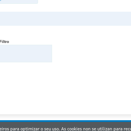
1
Filtro
ceiros para optimizar o seu uso. As cookies non se utilizan para re
nta de Galicia. Información mantida e publicada na internet pola Xunta de Galicia