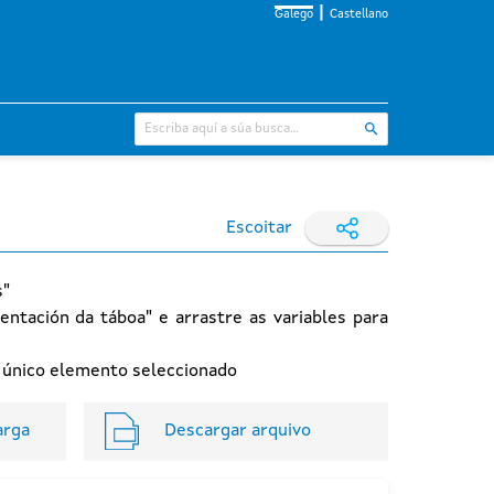
Galego
Castellano
Escoitar
s"
entación da táboa" e arrastre as variables para
n único elemento seleccionado
arga
Descargar arquivo