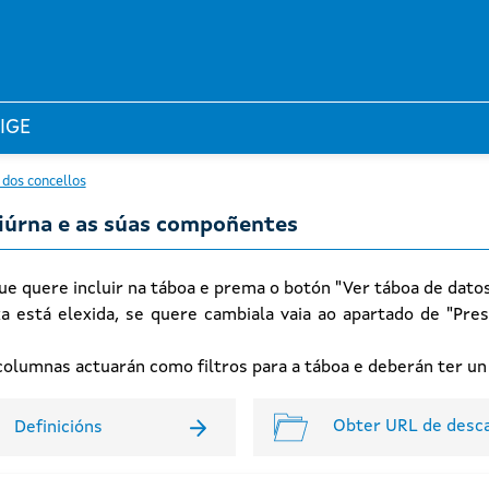
 IGE
 dos concellos
diúrna e as súas compoñentes
ue quere incluir na táboa e prema o botón "Ver táboa de dato
xa está elexida, se quere cambiala vaia ao apartado de "Pres
n columnas actuarán como filtros para a táboa e deberán ter u
Obter URL de desc
Definicións