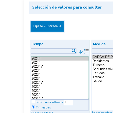
Selección de valores para consultar
Espazo = Estrada, A
Tempo
Medida
arrow_downward
Seleccionar últimos
Trimestres