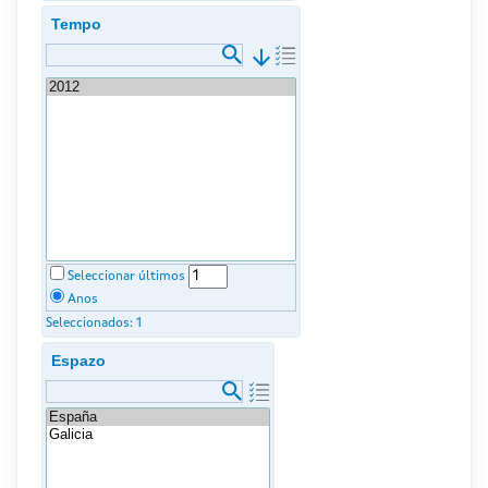
Tempo
arrow_downward
Seleccionar últimos
Anos
Seleccionados:
1
Espazo