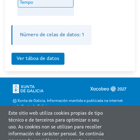
Tempo
Número de celas de datos:
1
Xunta de Galicia. Información mantida e publicada na internet
pola Xunta de Galicia
Este sitio web utiliza cookies propias de tipo
Atención á cidadanía
técnico e de terceiros para optimizar o seu
Accesibilidade
uso. As cookies non se utilizan para recoller
información de carácter persoal. Se continúa
Aviso legal