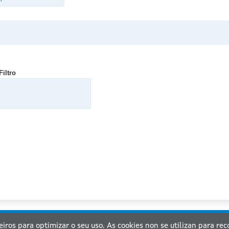
1
Filtro
ceiros para optimizar o seu uso. As cookies non se utilizan para re
nta de Galicia. Información mantida e publicada na internet pola Xunta de Galicia