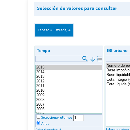
Selección de valores para consultar
Espazo = Estrada, A
Tempo
IBI urbano
arrow_downward
Seleccionar últimos
Anos