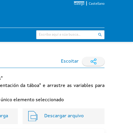
Galego
Castellano
Escoitar
s"
entación da táboa" e arrastre as variables para
n único elemento seleccionado
arga
Descargar arquivo