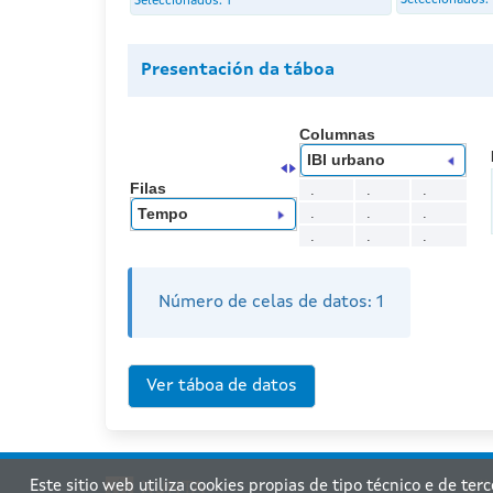
Seleccionados:
Seleccionados:
1
Presentación da táboa
Columnas
IBI urbano
Filas
.
.
.
.
.
.
Tempo
.
.
.
Número de celas de datos:
1
Este sitio web utiliza cookies propias de tipo técnico e de ter
Xu