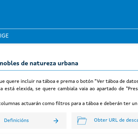
 IGE
nmobles de natureza urbana
ue quere incluir na táboa e prema o botón "Ver táboa de dato
xa está elexida, se quere cambiala vaia ao apartado de "Pres
n columnas actuarán como filtros para a táboa e deberán ter u
Obter URL de desc
Definicións