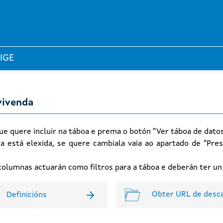
 IGE
vivenda
ue quere incluir na táboa e prema o botón "Ver táboa de dato
xa está elexida, se quere cambiala vaia ao apartado de "Pres
n columnas actuarán como filtros para a táboa e deberán ter u
Obter URL de desc
Definicións