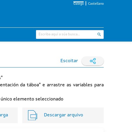
Galego
Castellano
Escoitar
s"
entación da táboa" e arrastre as variables para
n único elemento seleccionado
arga
Descargar arquivo