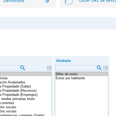
Obter URL de desc
Definicións
Unidade