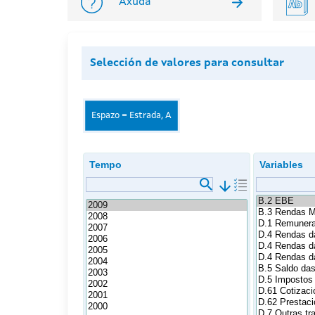
Axuda
Selección de valores para consultar
Espazo = Estrada, A
Tempo
Variables
arrow_downward