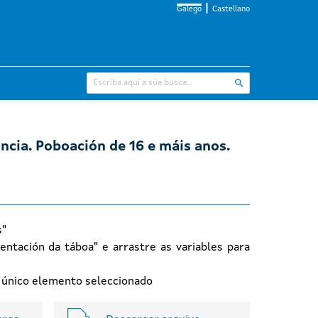
Galego
Castellano
incia. Poboación de 16 e máis anos.
s"
entación da táboa" e arrastre as variables para
n único elemento seleccionado