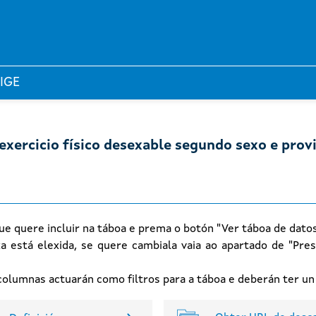
 IGE
 exercicio físico desexable segundo sexo e prov
ue quere incluir na táboa e prema o botón "Ver táboa de dato
xa está elexida, se quere cambiala vaia ao apartado de "Pres
n columnas actuarán como filtros para a táboa e deberán ter u