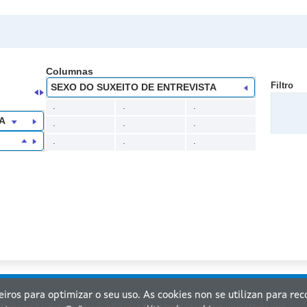
Columnas
Filtro
SEXO DO SUXEITO DE ENTREVISTA
.
.
.
A
.
.
.
.
.
.
ceiros para optimizar o seu uso. As cookies non se utilizan para re
nta de Galicia. Información mantida e publicada na internet pola Xunta de Galicia