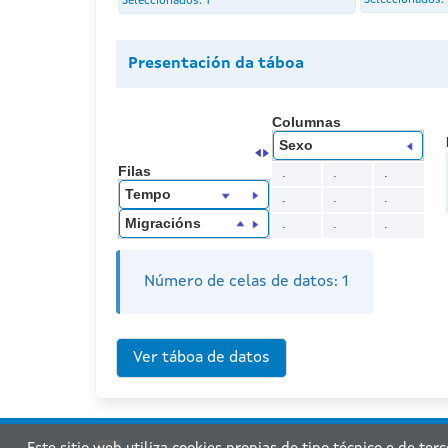
Seleccionados:
Seleccionados:
1
Presentación da táboa
Columnas
Sexo
Filas
.
.
.
Tempo
.
.
.
Migracións
.
.
.
Número de celas de datos:
1