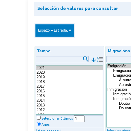
Selección de valores para consultar
Espazo = Estrada, A
Tempo
Migracións
arrow_downward
Seleccionar últimos
Anos