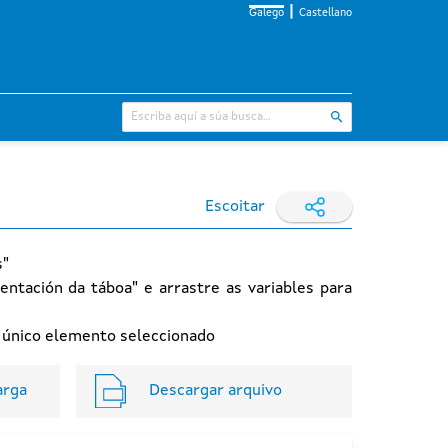
Galego
Castellano
Escoitar
s"
entación da táboa" e arrastre as variables para
n único elemento seleccionado
arga
Descargar arquivo