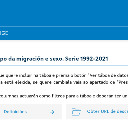
 IGE
po da migración e sexo. Serie 1992-2021
ue quere incluir na táboa e prema o botón "Ver táboa de dato
xa está elexida, se quere cambiala vaia ao apartado de "Pres
n columnas actuarán como filtros para a táboa e deberán ter u
Obter URL de desc
Definicións