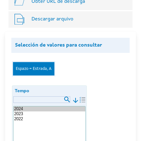
Obter URL de descarga
Descargar arquivo
Selección de valores para consultar
Espazo = Estrada, A
Tempo
arrow_downward