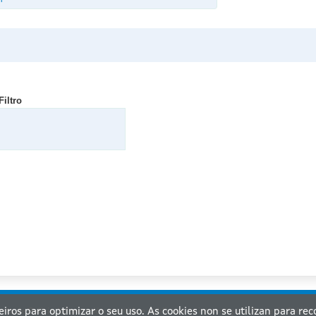
1
Filtro
ceiros para optimizar o seu uso. As cookies non se utilizan para re
nta de Galicia. Información mantida e publicada na internet pola Xunta de Galicia