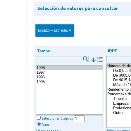
Selección de valores para consultar
Espazo = Estrada, A
Tempo
IRPF
arrow_downward
Seleccionar últimos
Anos