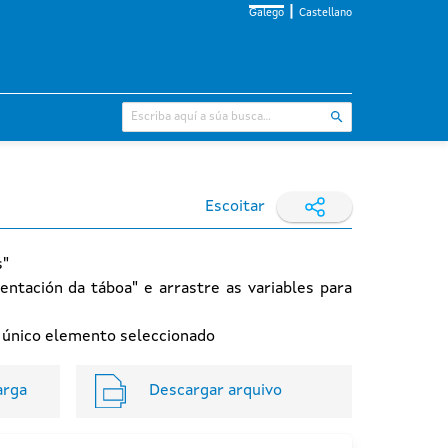
Galego
Castellano
Escoitar
s"
entación da táboa" e arrastre as variables para
n único elemento seleccionado
arga
Descargar arquivo