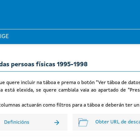
 IGE
das persoas físicas 1995-1998
ue quere incluir na táboa e prema o botón "Ver táboa de dato
xa está elexida, se quere cambiala vaia ao apartado de "Pres
n columnas actuarán como filtros para a táboa e deberán ter u
Obter URL de desc
Definicións