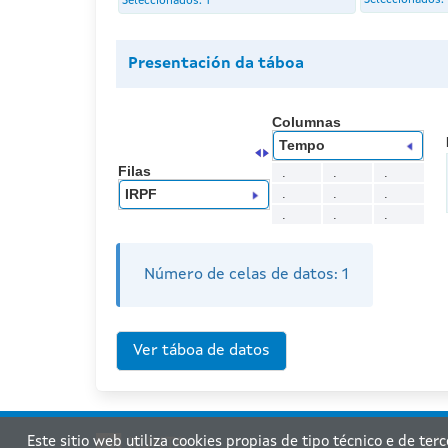
Seleccionados:
Seleccionados:
1
Presentación da táboa
Columnas
Tempo
Filas
.
.
.
.
.
.
IRPF
.
.
.
Número de celas de datos:
1
Este sitio web utiliza cookies propias de tipo técnico e de ter
Xu