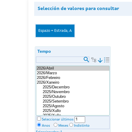
Selección de valores para consultar
Espazo = Estrada, A
Tempo
arrow_downward
Seleccionar últimos
Anos
Meses
Indistinto