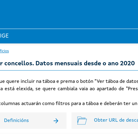
 IGE
ficios
or concellos. Datos mensuais desde o ano 2020
ue quere incluir na táboa e prema o botón "Ver táboa de dato
xa está elexida, se quere cambiala vaia ao apartado de "Pres
n columnas actuarán como filtros para a táboa e deberán ter u
Obter URL de desc
Definicións