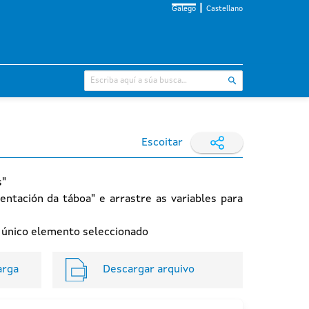
Galego
Castellano
Escoitar
s"
entación da táboa" e arrastre as variables para
n único elemento seleccionado
arga
Descargar arquivo