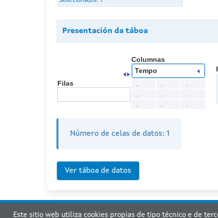
Seleccionados:
1
Presentación da táboa
Columnas
Tempo
Filas
.
.
.
.
.
.
.
.
.
Número de celas de datos:
1
Este sitio web utiliza cookies propias de tipo técnico e de ter
Xu