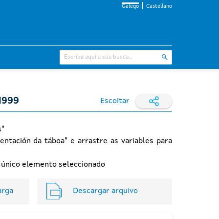
Galego
Castellano
1999
Escoitar
s"
entación da táboa" e arrastre as variables para
n único elemento seleccionado
arga
Descargar arquivo