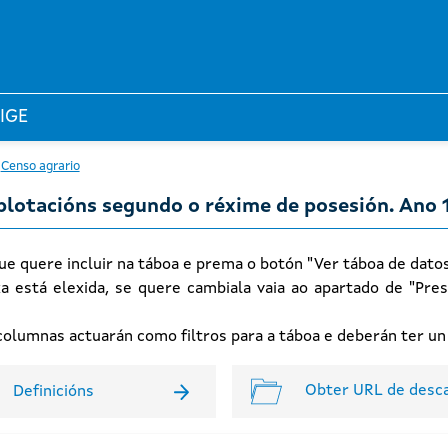
 IGE
Censo agrario
xplotacións segundo o réxime de posesión. Ano 
ue quere incluir na táboa e prema o botón "Ver táboa de dato
xa está elexida, se quere cambiala vaia ao apartado de "Pres
n columnas actuarán como filtros para a táboa e deberán ter u
Obter URL de desc
Definicións