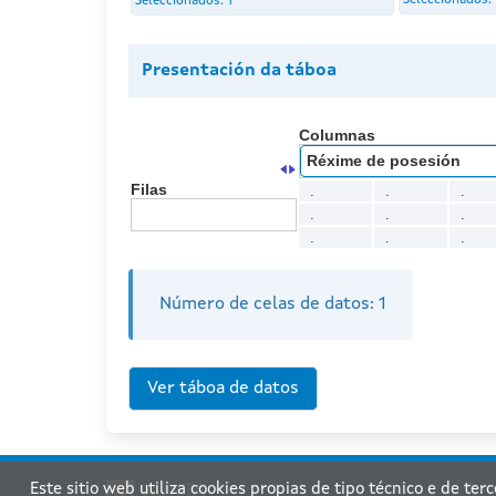
Seleccionados:
Seleccionados:
1
Presentación da táboa
Columnas
Réxime de posesión
Filas
.
.
.
.
.
.
.
.
.
Número de celas de datos:
1
Este sitio web utiliza cookies propias de tipo técnico e de ter
Xu