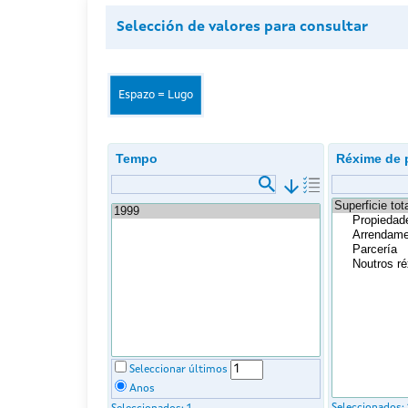
Selección de valores para consultar
Espazo = Lugo
Tempo
Réxime de 
arrow_downward
Seleccionar últimos
Anos