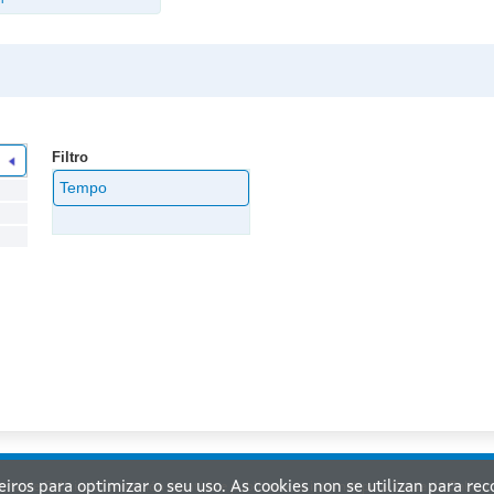
1
Filtro
Tempo
ceiros para optimizar o seu uso. As cookies non se utilizan para re
nta de Galicia. Información mantida e publicada na internet pola Xunta de Galicia