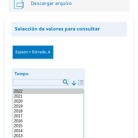
Descargar arquivo
Selección de valores para consultar
Espazo = Estrada, A
Tempo
arrow_downward