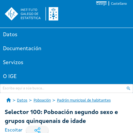
Galego
Castellano
Datos
Documentación
Servizos
O IGE
Datos
Poboación
Padrón municipal de habitantes
Selector 100: Poboación segundo sexo e
grupos quinquenais de idade
Escoitar