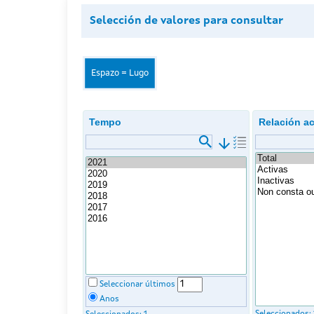
Selección de valores para consultar
Espazo = Lugo
Tempo
Relación ac
arrow_downward
Seleccionar últimos
Anos