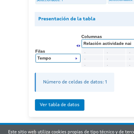
Seleccionados:
Seleccionados:
1
Presentación de la tabla
Columnas
Relación actividade nai
Filas
.
.
.
.
.
.
Tempo
.
.
.
Número de celdas de datos:
1
Este sitio web utiliza cookies propias de tipo técnico y de ter
Xunt