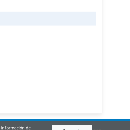
r información de
ia