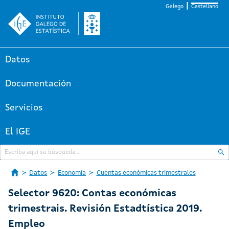
Galego
Castellano
Datos
Documentación
Servicios
El IGE
Datos
Economía
Cuentas económicas trimestrales
Selector 9620: Contas económicas
trimestrais. Revisión Estadtística 2019.
Empleo