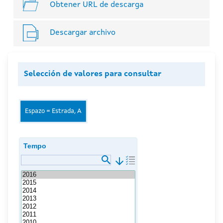
Obtener URL de descarga
Descargar archivo
Selección de valores para consultar
Espazo = Estrada, A
Tempo
arrow_downward