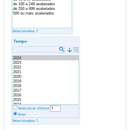
Seleccionados:
1
Tempo
arrow_downward
Seleccionar últimos
Anos
Seleccionados:
1