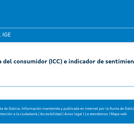
l IGE
a del consumidor (ICC) e indicador de sentimie
a de Galicia. Información mantenida y publicada en internet por la Xunta de Galic
tención a la ciudadanía
|
Accesibilidad
|
Aviso legal
|
Le atendemos
|
Mapa web