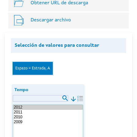
Obtener URL de descarga
Descargar archivo
Selección de valores para consultar
Espazo = Estrada, A
Tempo
arrow_downward