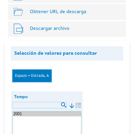
Obtener URL de descarga
Descargar archivo
Selección de valores para consultar
Espazo = Estrada, A
Tempo
arrow_downward