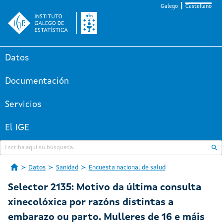
Galego
Castellano
Datos
Documentación
Servicios
El IGE
Datos
Sanidad
Encuesta nacional de salud
Selector 2135: Motivo da última consulta
xinecolóxica por razóns distintas a
embarazo ou parto. Mulleres de 16 e máis