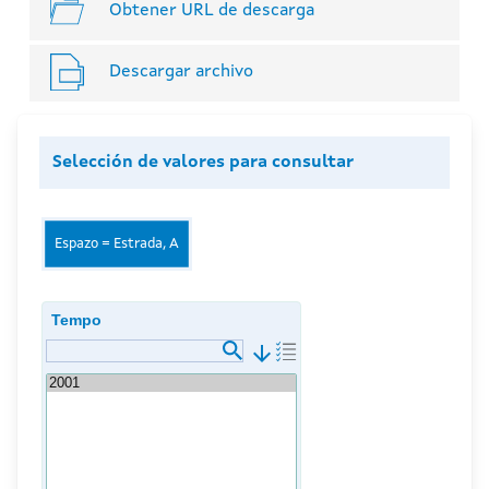
Obtener URL de descarga
Descargar archivo
Selección de valores para consultar
Espazo = Estrada, A
Tempo
arrow_downward