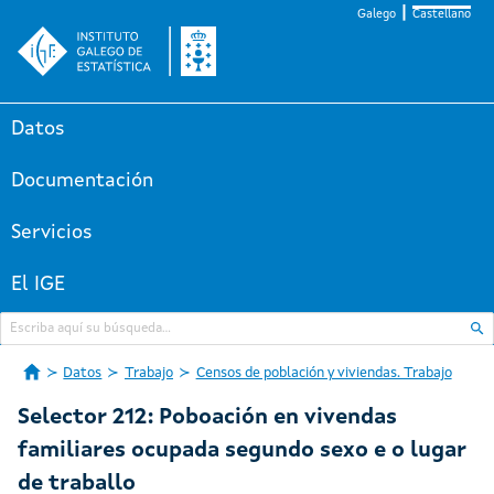
Galego
Castellano
Datos
Documentación
Servicios
El IGE
Datos
Trabajo
Censos de población y viviendas. Trabajo
Selector 212: Poboación en vivendas
familiares ocupada segundo sexo e o lugar
de traballo