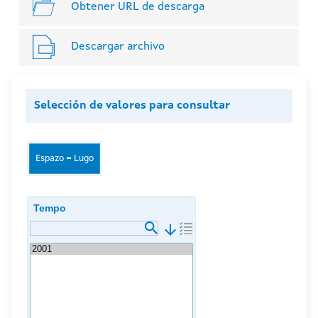
Obtener URL de descarga
Descargar archivo
Selección de valores para consultar
Espazo = Lugo
Tempo
arrow_downward