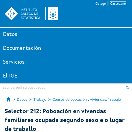
Galego
Castellano
Datos
Documentación
Servicios
El IGE
Datos
Trabajo
Censos de población y viviendas. Trabajo
Selector 212: Poboación en vivendas
familiares ocupada segundo sexo e o lugar
de traballo