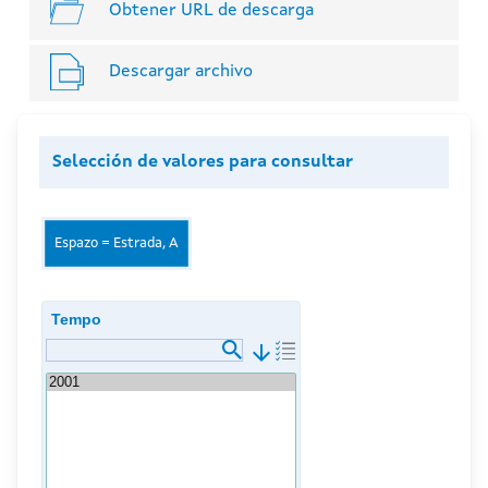
Obtener URL de descarga
Descargar archivo
Selección de valores para consultar
Espazo = Estrada, A
Tempo
arrow_downward