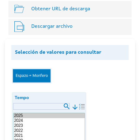
Obtener URL de descarga
Descargar archivo
Selección de valores para consultar
Espazo = Monfero
Tempo
arrow_downward