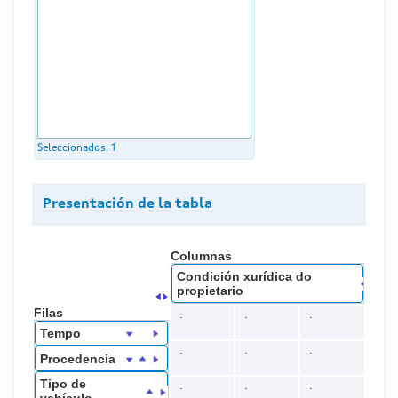
Seleccionados:
1
Presentación de la tabla
Columnas
Condición xurídica do
propietario
Filas
.
.
.
Tempo
.
.
.
Procedencia
Tipo de
.
.
.