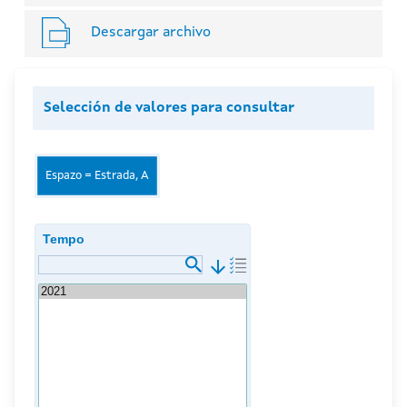
Descargar archivo
Selección de valores para consultar
Espazo = Estrada, A
Tempo
arrow_downward