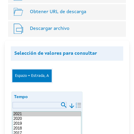
Obtener URL de descarga
Descargar archivo
Selección de valores para consultar
Espazo = Estrada, A
Tempo
arrow_downward