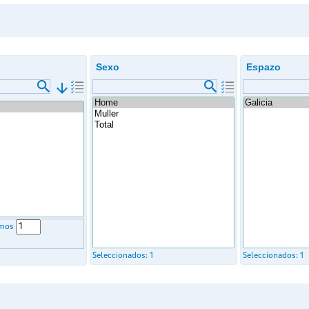
Sexo
Espazo
arrow_downward
imos
Seleccionados:
1
Seleccionados:
1