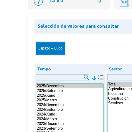
Axuda
Selección de valores para consultar
Espazo = Lugo
Tempo
Sector
arrow_downward