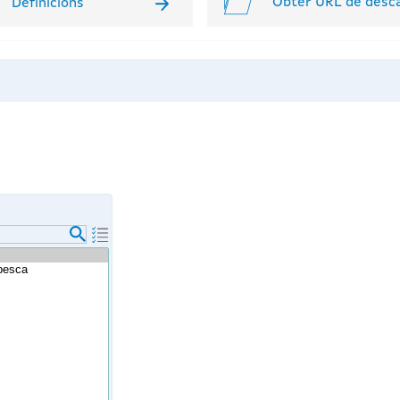
Obter URL de desc
Definicións